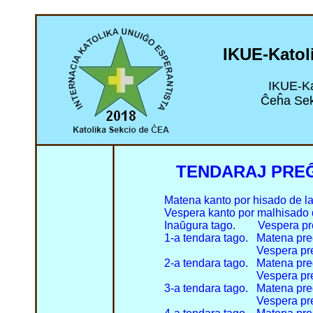
I
KUE-
Katol
IKUE-Ka
Ĉeĥa Sekc
TENDARAJ PRE
Matena kanto por hisado de la
Vespera kanto por malhisado d
Inaŭgura tago.
Vespera pre
1-a tendara tago.
Matena pre
Vespera preĝo. 
2-a tendara tago.
Matena pre
Vespera preĝo.
3-a tendara tago.
Matena pre
Vespera preĝo.