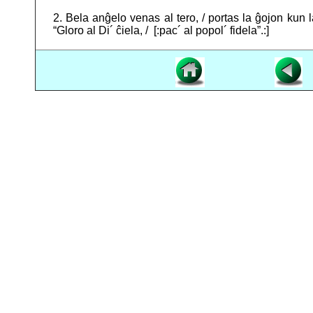
2. Bela anĝelo venas al tero, / portas la ĝojon kun l
“Gloro al Di´ ĉiela, / [:pac´ al popol´ fidela”.:]