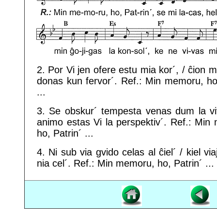
2. Por Vi jen ofere estu mia kor´, / ĉion m
donas kun fervor´. Ref.: Min memoru, ho,
...
3. Se obskur´ tempesta venas dum la viv
animo estas Vi la perspektiv´. Ref.: Min
ho, Patrin´ ...
4. Ni sub via gvido celas al ĉiel´ / kiel viaj
nia cel´. Ref.: Min memoru, ho, Patrin´ ...