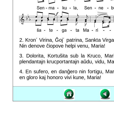
2. Kron´ Virina, Ĝoj´ patrina, Sankta Virga
Nin denove ĉiopove helpi venu, Maria!
3. Dolorita, Kortuŝita sub la Kruco, Mar
plendantajn krucportantajn aŭdu, vidu, Ma
4. En sufero, en danĝero nin fortigu, Mar
en gloro kaj honoro vivi kune, Maria!