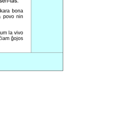
 kara bona
ia povo nin
dum la vivo
 ĉiam ĝojos