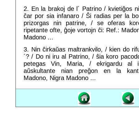
2. En la brakoj de l´ Patrino / kvietiĝos ni
ĉar por sia infanaro / Ŝi radias per la bo
prizorgas nin patrine, / se oferas kor
ripetante ofte, ĝoje vortojn ĉi: Ref.: Mado
Madono ...
3. Nin ĉirkaŭas maltrankvilo, / kien do r
´? / Do ni iru al Patrino, / ŝia koro pacod
petegas Vin, Maria, / ekrigardu al i
aŭskultante nian preĝon en la kant´
Madono, Nigra Madono ...