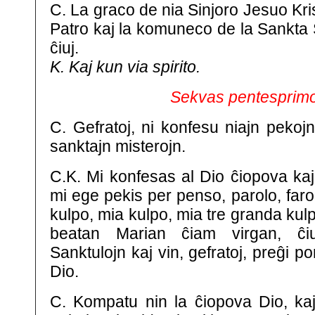
C. La graco de nia Sinjoro Jesuo Kri
Patro kaj la komuneco de la Sankta S
ĉiuj.
K. Kaj kun via spirito.
Sekvas pentesprimo
C. Gefratoj, ni konfesu niajn pekojn
sanktajn misterojn.
C.K. Mi konfesas al Dio ĉiopova kaj a
mi ege pekis per penso, parolo, faro
kulpo, mia kulpo, mia tre granda kulp
beatan Marian ĉiam virgan, ĉiu
Sanktulojn kaj vin, gefratoj, preĝi po
Dio.
C. Kompatu nin la ĉiopova Dio, kaj