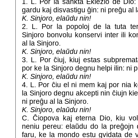
1. L. Por la sankta Eklezio de Dio:
gardu kaj disvastigu ĝin: ni preĝu al l
K. Sinjoro, elaŭdu nin!
2. L. Por la popoloj de la tuta te
Sinjoro bonvolu konservi inter ili k
al la Sinjoro.
K. Sinjoro, elaŭdu nin!
3. L. Por ĉiuj, kiuj estas subpremata
por ke la Sinjoro degnu helpi ilin: ni p
K. Sinjoro, elaŭdu nin!
4. L. Por ĉiu el ni mem kaj por nia
la Sinjoro degnu akcepti nin ĉiujn ki
ni preĝu al la Sinjoro.
K. Sinjoro, elaŭdu nin!
C. Ĉiopova kaj eterna Dio, kiu vol
neniu pereu: elaŭdu do la preĝojn 
faru, ke la mondo estu gvidata de 