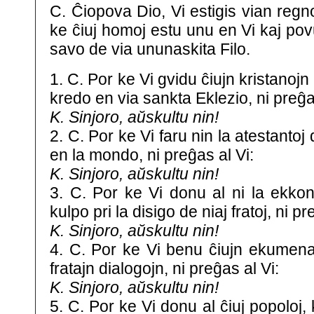
C. Ĉiopova Dio, Vi estigis vian regno
ke ĉiuj homoj estu unu en Vi kaj pov
savo de via ununaskita Filo.
1. C. Por ke Vi gvidu ĉiujn kristanojn
kredo en via sankta Eklezio, ni preĝa
K. Sinjoro, aŭskultu nin!
2. C. Por ke Vi faru nin la atestantoj 
en la mondo, ni preĝas al Vi:
K. Sinjoro, aŭskultu nin!
3. C. Por ke Vi donu al ni la ekko
kulpo pri la disigo de niaj fratoj, ni pr
K. Sinjoro, aŭskultu nin!
4. C. Por ke Vi benu ĉiujn ekumenajn
fratajn dialogojn, ni preĝas al Vi:
K. Sinjoro, aŭskultu nin!
5. C. Por ke Vi donu al ĉiuj popoloj, 