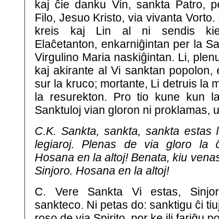
kaj ĉie danku Vin, sankta Patro, p
Filo, Jesuo Kristo, via vivanta Vorto.
kreis kaj Lin al ni sendis ki
Elaĉetanton, enkarniĝintan per la San
Virgulino Maria naskiĝintan. Li, ple
kaj akirante al Vi sanktan popolon,
sur la kruco; mortante, Li detruis la
la resurekton. Pro tio kune kun la
Sanktuloj vian gloron ni proklamas, 
C.K. Sankta, sankta, sankta estas l
legiaroj. Plenas de via gloro la ĉ
Hosana en la altoj! Benata, kiu vena
Sinjoro. Hosana en la altoj!
C. Vere Sankta Vi estas, Sinjor
sankteco. Ni petas do: sanktigu ĉi ti
roso de via Spirito, por ke ili fariĝu p