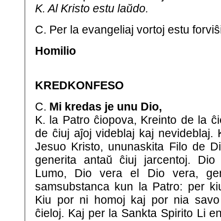
K. Al Kristo estu laŭdo.
C. Per la evangeliaj vortoj estu forviŝi
Homilio
KREDKONFESO
C.
Mi kredas je unu Dio,
K. la Patro ĉiopova, Kreinto de la ĉi
de ĉiuj aĵoj videblaj kaj nevideblaj.
Jesuo Kristo, ununaskita Filo de Di
generita antaŭ ĉiuj jarcentoj. Di
Lumo, Dio vera el Dio vera, gene
samsubstanca kun la Patro: per kiu 
Kiu por ni homoj kaj por nia savo
ĉieloj. Kaj per la Sankta Spirito Li e