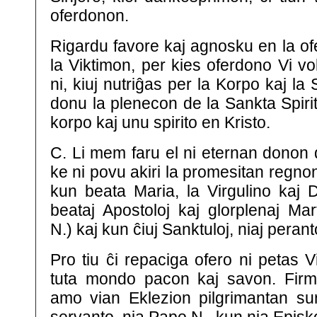
oferdonon.
Rigardu favore kaj agnosku en la of
la Viktimon, per kies oferdono Vi vol
ni, kiuj nutriĝas per la Korpo kaj la
donu la plenecon de la Sankta Spirit
korpo kaj unu spirito en Kristo.
C. Li mem faru el ni eternan donon 
ke ni povu akiri la promesitan regnon 
kun beata Maria, la Virgulino kaj D
beataj Apostoloj kaj glorplenaj Mar
N.) kaj kun ĉiuj Sanktuloj, niaj perant
Pro tiu ĉi repaciga ofero ni petas V
tuta mondo pacon kaj savon. Firm
amo vian Eklezion pilgrimantan sur