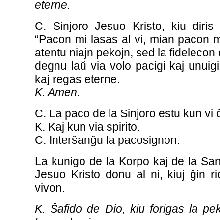
eterne.
C. Sinjoro Jesuo Kristo, kiu diris 
“Pacon mi lasas al vi, mian pacon m
atentu niajn pekojn, sed la fidelecon 
degnu laŭ via volo pacigi kaj unuigi 
kaj regas eterne.
K. Amen.
C. La paco de la Sinjoro estu kun vi 
K. Kaj kun via spirito.
C. Interŝanĝu la pacosignon.
La kunigo de la Korpo kaj de la San
Jesuo Kristo donu al ni, kiuj ĝin r
vivon.
K. Ŝafido de Dio, kiu forigas la pe