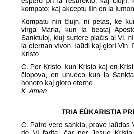
espero pri la resurekto, kaj ĉiujn, 
kompato; kaj akceptu ilin en la lumon
Kompatu nin ĉiujn, ni petas, ke ku
virga Maria, kun la beataj Aposto
Sanktuloj, kiuj surtere plaĉis al Vi, n
la eternan vivon, laŭdi kaj glori Vin.
Kristo.
C. Per Kristo, kun Kristo kaj en Krist
ĉiopova, en unueco kun la Sankta 
honoro kaj gloro eterne.
K. Amen.
TRIA EŬKARISTIA P
C. Patro vere sankta, prave laŭdas Vi
de Vi farita, ĉar per Jesuo Kristo,