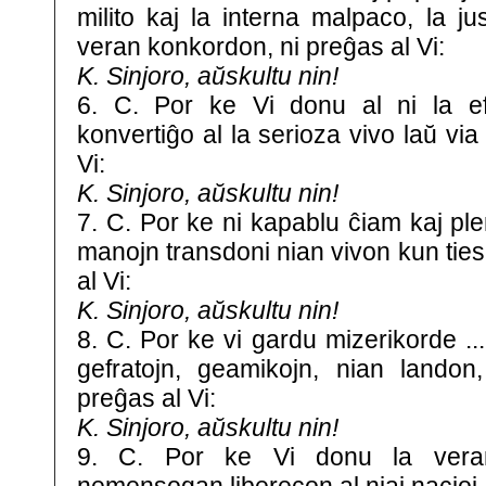
milito kaj la interna malpaco, la j
veran konkordon, ni preĝas al Vi:
K. Sinjoro, aŭskultu nin!
6. C. Por ke Vi donu al ni la e
konvertiĝo al la serioza vivo laŭ via
Vi:
K. Sinjoro, aŭskultu nin!
7. C. Por ke ni kapablu ĉiam kaj pl
manojn transdoni nian vivon kun ties 
al Vi:
K. Sinjoro, aŭskultu nin!
8. C. Por ke vi gardu mizerikorde ...
gefratojn, geamikojn, nian landon,
preĝas al Vi:
K. Sinjoro, aŭskultu nin!
9. C. Por ke Vi donu la vera