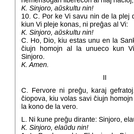
nemensogan liberecon al niaj nacioj, 
K. Sinjoro, aŭskultu nin!
10. C. Por ke Vi savu nin de la ple
kiun Vi pleje konas, ni preĝas al Vi:
K. Sinjoro, aŭskultu nin!
C. Ho, Dio, kiu estas unu en la San
ĉiujn homojn al la unueco kun Vi.
Sinjoro.
K. Amen.
II
C. Fervore ni preĝu, karaj gefratoj
ĉiopova, kiu volas savi ĉiujn homojn 
la kono de la vero.
L. Ni kune preĝu dirante: Sinjoro, ela
K. Sinjoro, elaŭdu nin!