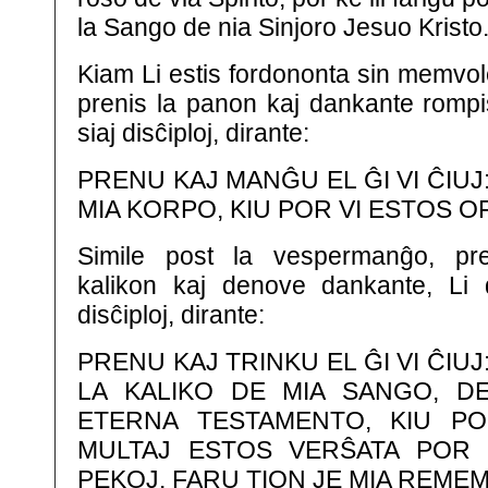
la Sango de nia Sinjoro Jesuo Kristo
Kiam Li estis fordononta sin memvole
prenis la panon kaj dankante rompis
siaj disĉiploj, dirante:
PRENU KAJ MANĜU EL ĜI VI ĈIUJ
MIA KORPO, KIU POR VI ESTOS 
Simile post la vespermanĝo, pr
kalikon kaj denove dankante, Li d
disĉiploj, dirante:
PRENU KAJ TRINKU EL ĜI VI ĈIUJ
LA KALIKO DE MIA SANGO, D
ETERNA TESTAMENTO, KIU P
MULTAJ ESTOS VERŜATA POR
PEKOJ. FARU TION JE MIA REME