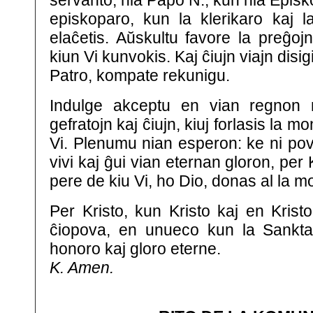
servanto, nia Papo N., kun nia Episko
episkoparo, kun la klerikaro kaj l
elaĉetis. Aŭskultu favore la preĝojn 
kiun Vi kunvokis. Kaj ĉiujn viajn disig
Patro, kompate rekunigu.
Indulge akceptu en vian regnon ni
gefratojn kaj ĉiujn, kiuj forlasis la
Vi. Plenumu nian esperon: ke ni pov
vivi kaj ĝui vian eternan gloron, per K
pere de kiu Vi, ho Dio, donas al la 
Per Kristo, kun Kristo kaj en Kristo
ĉiopova, en unueco kun la Sankta 
honoro kaj gloro eterne.
K. Amen.