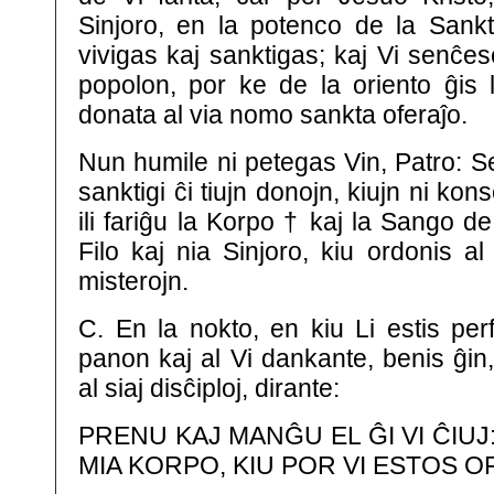
Sinjoro, en la potenco de la Sankta
vivigas kaj sanktigas; kaj Vi senĉes
popolon, por ke de la oriento ĝis 
donata al via nomo sankta oferaĵo.
Nun humile ni petegas Vin, Patro: S
sanktigi ĉi tiujn donojn, kiujn ni kons
ili fariĝu la Korpo † kaj la Sango de
Filo kaj nia Sinjoro, kiu ordonis al 
misterojn.
C. En la nokto, en kiu Li estis perfi
panon kaj al Vi dankante, benis ĝin
al siaj disĉiploj, dirante:
PRENU KAJ MANĜU EL ĜI VI ĈIUJ
MIA KORPO, KIU POR VI ESTOS 