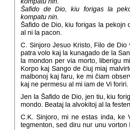
kompatu nin.
Ŝafido de Dio, kiu forigas la pek
kompatu nin.
Ŝafido de Dio, kiu forigas la pekojn
al ni la pacon.
C. Sinjoro Jesuo Kristo, Filo de Dio 
patra volo kaj la kunagado de la Sank
la mondon per via morto, liberigu mi
Korpo kaj Sango de ĉiuj miaj malvir
malbonoj kaj faru, ke mi ĉiam obser
kaj ne permesu al mi iam de Vi foriri.
Jen la Ŝafido de Dio, jen tiu, kiu fori
mondo. Beataj la alvokitoj al la feste
C.K. Sinjoro, mi ne estas inda, ke 
tegmenton, sed diru nur unu vorton 