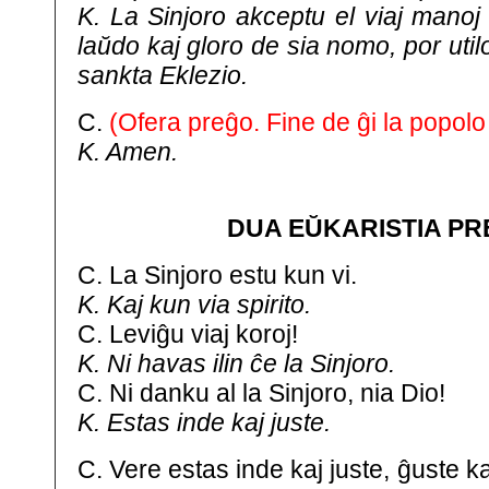
K. La Sinjoro akceptu el viaj manoj 
laŭdo kaj gloro de sia nomo, por utilo
sankta Eklezio.
C.
(Ofera preĝo. Fine de ĝi la popol
K. Amen.
DUA EŬKARISTIA P
C. La Sinjoro estu kun vi.
K. Kaj kun via spirito.
C. Leviĝu viaj koroj!
K. Ni havas ilin ĉe la Sinjoro.
C. Ni danku al la Sinjoro, nia Dio!
K. Estas inde kaj juste.
C. Vere estas inde kaj juste, ĝuste k