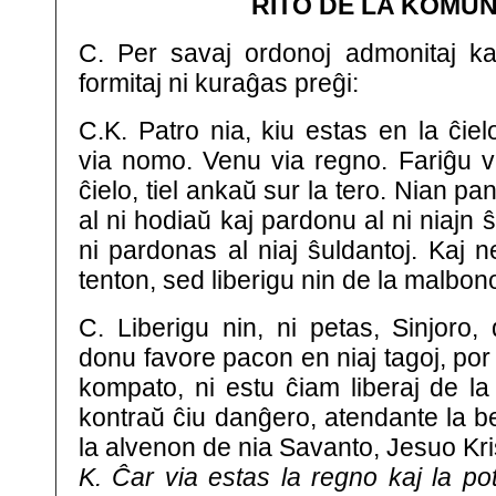
RITO DE LA KOMUN
C. Per savaj ordonoj admonitaj ka
formitaj ni kuraĝas preĝi:
C.K. Patro nia, kiu estas en la ĉiel
via nomo. Venu via regno. Fariĝu vi
ĉielo, tiel ankaŭ sur la tero. Nian p
al ni hodiaŭ kaj pardonu al ni niajn 
ni pardonas al niaj ŝuldantoj. Kaj 
tenton, sed liberigu nin de la malbon
C. Liberigu nin, ni petas, Sinjoro,
donu favore pacon en niaj tagoj, por 
kompato, ni estu ĉiam liberaj de la
kontraŭ ĉiu danĝero, atendante la b
la alvenon de nia Savanto, Jesuo Kri
K. Ĉar via estas la regno kaj la po