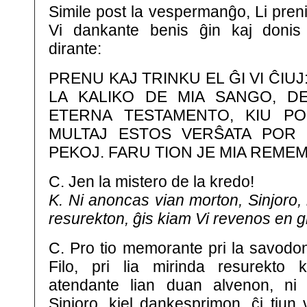
Simile post la vespermanĝo, Li prenis
Vi dankante benis ĝin kaj donis a
dirante:
PRENU KAJ TRINKU EL ĜI VI ĈIUJ
LA KALIKO DE MIA SANGO, D
ETERNA TESTAMENTO, KIU P
MULTAJ ESTOS VERŜATA POR
PEKOJ. FARU TION JE MIA REME
C. Jen la mistero de la kredo!
K. Ni anoncas vian morton, Sinjoro,
resurekton, ĝis kiam Vi revenos en g
C. Pro tio memorante pri la savodo
Filo, pri lia mirinda resurekto k
atendante lian duan alvenon, ni 
Sinjoro, kiel dankesprimon, ĉi tiun